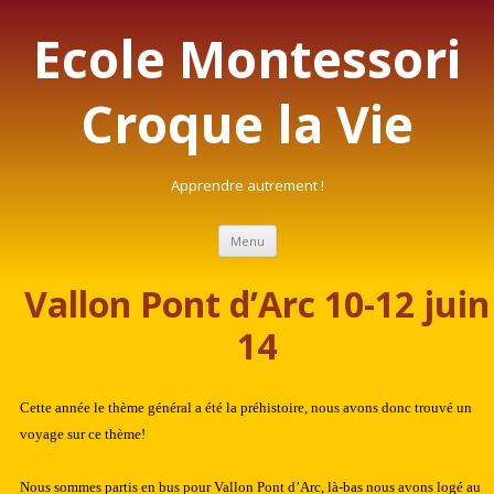
Ecole Montessori
Croque la Vie
Apprendre autrement !
Aller au contenu principal
Menu
Vallon Pont d’Arc 10-12 juin
14
Cette année
le thème général a été la préhistoire, nous avons
donc trouvé un
voyage sur ce thème!
Nous sommes partis en bus pour Vallon Pont d’Arc, là-bas nous avons logé au