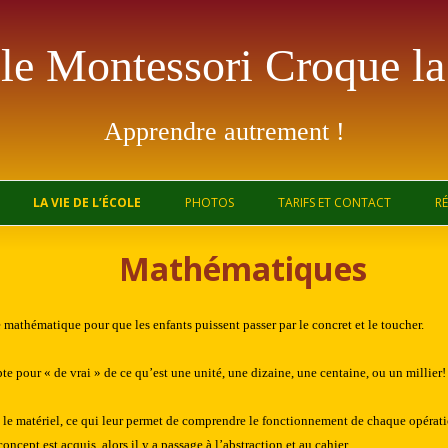
le Montessori Croque la
Apprendre autrement !
Aller au contenu principal
LA VIE DE L’ÉCOLE
PHOTOS
TARIFS ET CONTACT
R
Mathématiques
 mathématique pour que les enfants puissent passer par le concret et le toucher.
te pour « de vrai » de ce qu’est une unité, une dizaine, une centaine, ou un millier!
ec le matériel, ce qui leur permet de comprendre le fonctionnement de chaque opératio
ncept est acquis, alors il y a passage à l’abstraction et au cahier.