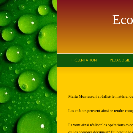
Eco
PRÉSENTATION
PÉDAGOGIE
Maria Montessori a réalisé le matériel de
Les enfants peuvent ainsi se rendre comp
Ils vont ainsi réaliser les opérations av
ou les nombres décimaux! Et lorsque le co